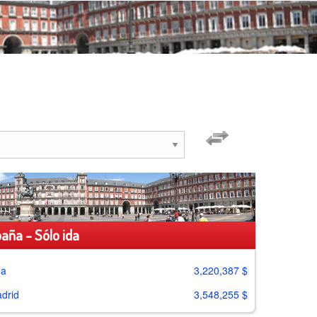
aña - Sólo ida
ga
3,220,387 $
drid
3,548,255 $