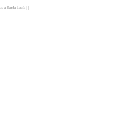
|
os a Santa Lucía