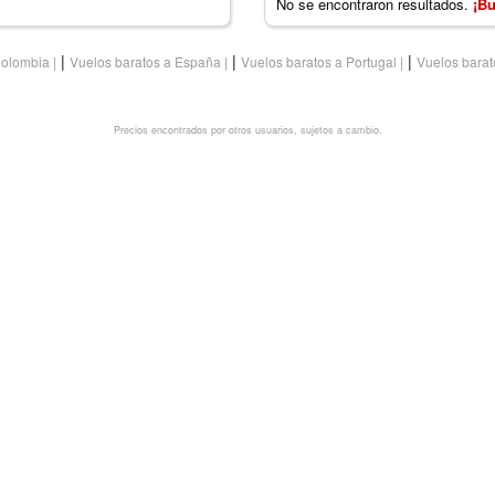
No se encontraron resultados.
¡Bu
|
|
|
Colombia
Vuelos baratos a España
Vuelos baratos a Portugal
Vuelos barat
Precios encontrados por otros usuarios, sujetos a cambio.