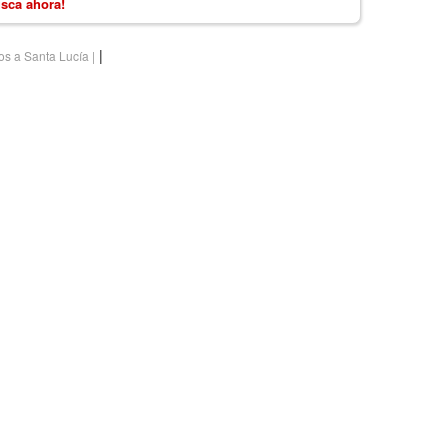
sca ahora!
|
os a Santa Lucía